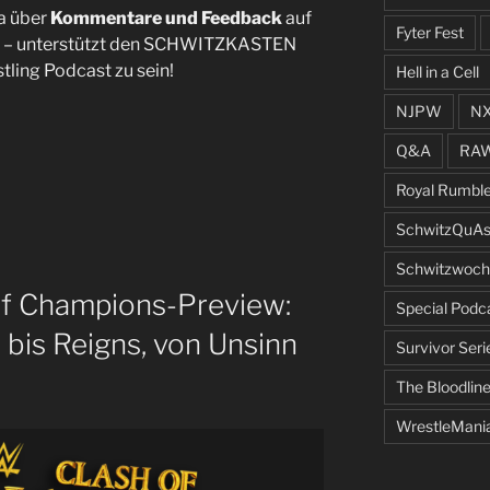
a über
Kommentare und Feedback
auf
Fyter Fest
– unterstützt den SCHWITZKASTEN
tling Podcast zu sein!
Hell in a Cell
NJPW
N
Q&A
RA
Royal Rumbl
SchwitzQuAs
Schwitzwoch
f Champions-Preview:
Special Podc
is Reigns, von Unsinn
Survivor Seri
The Bloodlin
WrestleMani