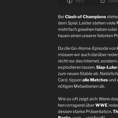
Bei
Clash of Champions
stehe
dem Spiel. Leider stehen viele 
mehrfach gesehen haben oder d
hauen einen unserer liebsten P
Da die Go-Home-Episode von
müssen wir auch darüber reden
nicht nur das Internet, sond
explodieren lassen.
Slap-Luke 
zum neuen Stable ab. Natürlich
Card, tippen
alle Matches
und d
nötigen Metaebenen ab.
Wie so oft zeigt sich: Wenn das 
hervorragend über
WWE
rede
dessen starke Präsentation,
Th
Banks
, uvm. – viel Spaß!