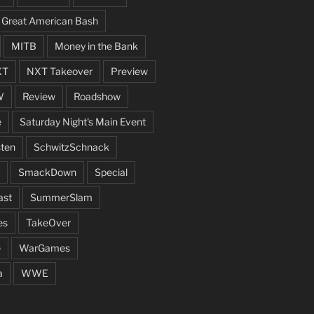
Great American Bash
MITB
Money in the Bank
XT
NXT Takeover
Preview
W
Review
Roadshow
e
Saturday Night's Main Event
ten
SchwitzSchnack
SmackDown
Special
ast
SummerSlam
es
TakeOver
e
WarGames
a
WWE