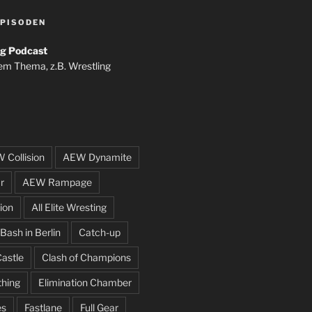
PISODEN
g Podcast
em Thema, z.B. Wrestling
 Collision
AEW Dynamite
r
AEW Rampage
ion
All Elite Wresting
Bash in Berlin
Catch-up
Castle
Clash of Champions
thing
Elimination Chamber
es
Fastlane
Full Gear