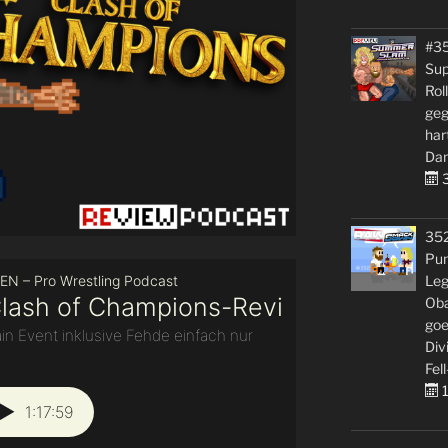
#3
Sup
Rol
geg
har
Dan
3
35
Pun
Leg
Oba
goe
Div
Fell
1