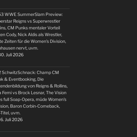
53 WWE SummerSlam Preview:
erstar Reigns vs Superwrestler
lins, CM Punks mentaler Vorteil
en Cody, Nick Aldis als Wrestler,
te Zeiten für die Women's Division,
hausen nervt, uvm.
0. Juli 2026
2 SchwitzSchnack: Champ CM
k & Eventbooking, Die
endenbildung von Reigns & Rollins,
 Femi vs Brock Lesnar, The Vision
s full Soap-Opera, müde Women's
ision, Baron Corbin-Comeback,
-Titel, uvm.
6. Juli 2026