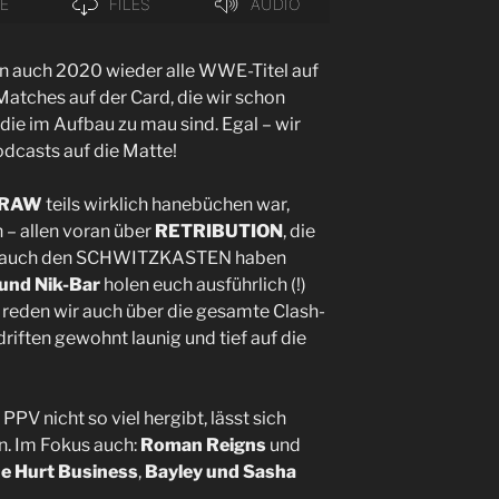
n auch 2020 wieder alle WWE-Titel auf
Matches auf der Card, die wir schon
ie im Aufbau zu mau sind. Egal – wir
odcasts auf die Matte!
RAW
teils wirklich hanebüchen war,
 – allen voran über
RETRIBUTION
, die
ern auch den SCHWITZKASTEN haben
und Nik-Bar
holen euch ausführlich (!)
 reden wir auch über die gesamte Clash-
riften gewohnt launig und tief auf die
PPV nicht so viel hergibt, lässt sich
n. Im Fokus auch:
Roman Reigns
und
e Hurt Business
,
Bayley und Sasha