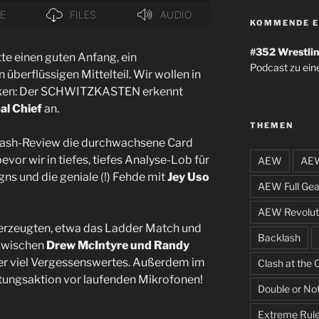
KOMMENDE E
#352
Wrestlin
te einen guten Anfang, ein
Podcast zu ein
überflüssigen Mittelteil. Wir wollen in
cken: Der SCHWITZKASTEN erkennt
al Chief
an.
THEMEN
lash-Review die durchwachsene Card
evor wir in tiefes, tiefes Analyse-Lob für
AEW
AEW
ns und die geniale (!) Fehde mit
Jey Uso
AEW Full Gea
AEW Revolut
rzeugten, etwa das Ladder Match und
Backlash
wischen
Drew McIntyre und Randy
der viel Vergessenswertes. Außerdem im
Clash at the 
tungsaktion vor laufenden Mikrofonen!
Double or No
Extreme Rul