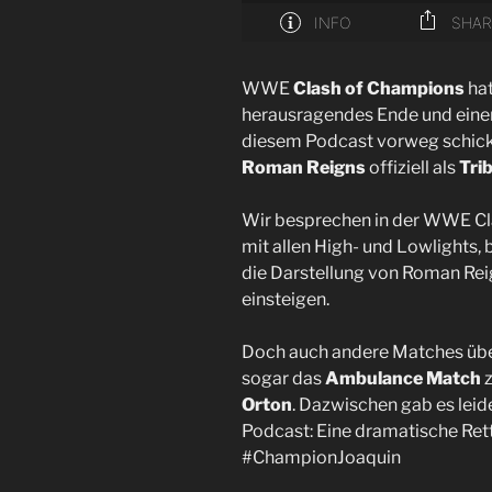
WWE
Clash of Champions
hat
herausragendes Ende und einen 
diesem Podcast vorweg schi
Roman Reigns
offiziell als
Trib
Wir besprechen in der WWE C
mit allen High- und Lowlights, b
die Darstellung von Roman Reig
einsteigen.
Doch auch andere Matches übe
sogar das
Ambulance Match
z
Orton
. Dazwischen gab es lei
Podcast: Eine dramatische Ret
#ChampionJoaquin