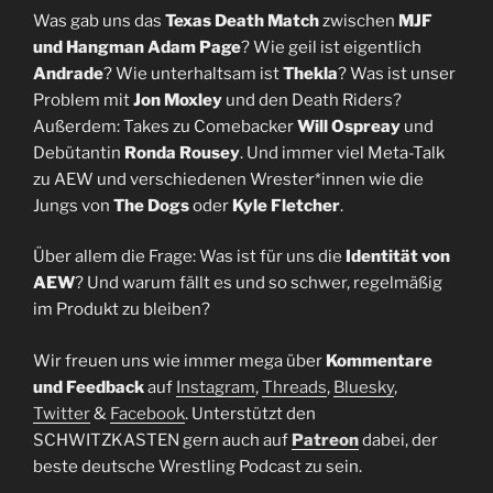
Was gab uns das
Texas Death Match
zwischen
MJF
und Hangman Adam Page
? Wie geil ist eigentlich
Andrade
? Wie unterhaltsam ist
Thekla
? Was ist unser
Problem mit
Jon Moxley
und den Death Riders?
Außerdem: Takes zu Comebacker
Will Ospreay
und
Debütantin
Ronda Rousey
. Und immer viel Meta-Talk
zu AEW und verschiedenen Wrester*innen wie die
Jungs von
The Dogs
oder
Kyle Fletcher
.
Über allem die Frage: Was ist für uns die
Identität von
AEW
? Und warum fällt es und so schwer, regelmäßig
im Produkt zu bleiben?
Wir freuen uns wie immer mega über
Kommentare
und Feedback
auf
Instagram
,
Threads
,
Bluesky
,
Twitter
&
Facebook
. Unterstützt den
SCHWITZKASTEN gern auch auf
Patreon
dabei, der
beste deutsche Wrestling Podcast zu sein.