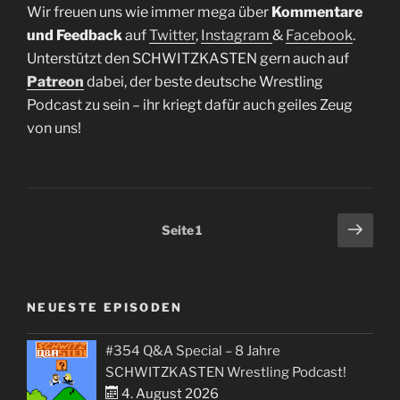
Wir freuen uns wie immer mega über
Kommentare
und Feedback
auf
Twitter
,
Instagram
&
Facebook
.
Unterstützt den SCHWITZKASTEN gern auch auf
Patreon
dabei, der beste deutsche Wrestling
Podcast zu sein – ihr kriegt dafür auch geiles Zeug
von uns!
Seitennummerierung
Näch
Seite
1
Seit
der
Beiträge
NEUESTE EPISODEN
#354 Q&A Special – 8 Jahre
SCHWITZKASTEN Wrestling Podcast!
4. August 2026