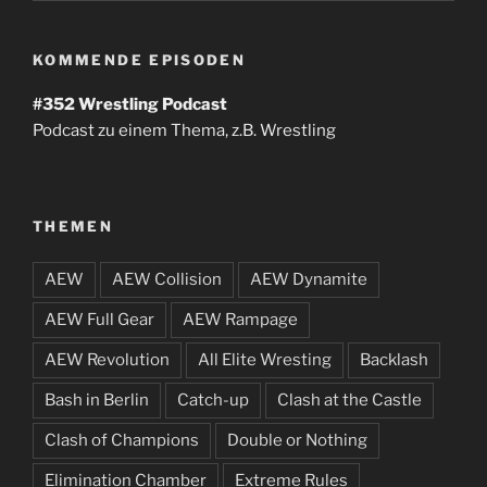
KOMMENDE EPISODEN
#352
Wrestling Podcast
Podcast zu einem Thema, z.B. Wrestling
THEMEN
AEW
AEW Collision
AEW Dynamite
AEW Full Gear
AEW Rampage
AEW Revolution
All Elite Wresting
Backlash
Bash in Berlin
Catch-up
Clash at the Castle
Clash of Champions
Double or Nothing
Elimination Chamber
Extreme Rules