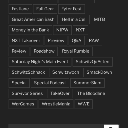
Fastlane
Full Gear
Fyter Fest
Great American Bash
Hell in a Cell
MITB
Money in the Bank
NJPW
NXT
NXT Takeover
Preview
Q&A
RAW
Review
Roadshow
Royal Rumble
Saturday Night's Main Event
SchwitzQuAsten
SchwitzSchnack
Schwitzwoch
SmackDown
Special
Special Podcast
SummerSlam
Survivor Series
TakeOver
The Bloodline
WarGames
WrestleMania
WWE
Suchen