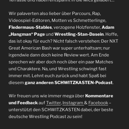
Terrasse und haben entspannt in die Mics gelabert…
Wir palaverten also lieber über Parcours, Rap,
Videospiel-Editoren, Motten vs Schmetterlinge,
Fledermaus-Stables
, verzogene Holzfenster,
Adam
„Hangman“ Page
und
Wrestling-Stan-Dasein
. Hoffe,
das ist okay für euch? Nicht falsch verstehen: Der NXT
Great American Bash war super unterhaltsam; nur
irgendwie dann doch keine Review wert. Am Ende
sprechen wir aber doch noch über ein paar Matches
und Charaktere. Na, und Wrestling schwingt fast
immer mit. Lehnt euch zurück und habt Spaß bei
diesem
ganz anderen SCHWITZKASTEN-Podcast
.
Wir freuen uns wie immer mega über
Kommentare
und Feedback
auf
Twitter
,
Instagram
&
Facebook
–
unterstützt den SCHWITZKASTEN dabei, der beste
deutsche Wrestling Podcast zu sein!