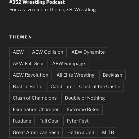
#352
Wrestling Podcast
Podcast zu einem Thema, z.B. Wrestling
THEMEN
AEW
AEW Collision
AEW Dynamite
AEW Full Gear
AEW Rampage
AEW Revolution
All Elite Wresting
Backlash
Bash in Berlin
Catch-up
Clash at the Castle
Clash of Champions
Double or Nothing
Elimination Chamber
Extreme Rules
Fastlane
Full Gear
Fyter Fest
Great American Bash
Hell in a Cell
MITB