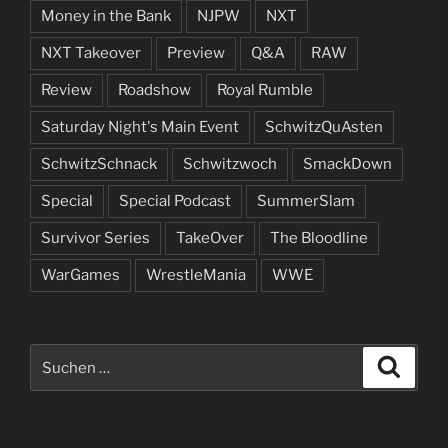
Money in the Bank
NJPW
NXT
NXT Takeover
Preview
Q&A
RAW
Review
Roadshow
Royal Rumble
Saturday Night's Main Event
SchwitzQuAsten
SchwitzSchnack
Schwitzwoch
SmackDown
Special
Special Podcast
SummerSlam
Survivor Series
TakeOver
The Bloodline
WarGames
WrestleMania
WWE
Suchen
Suche
nach: