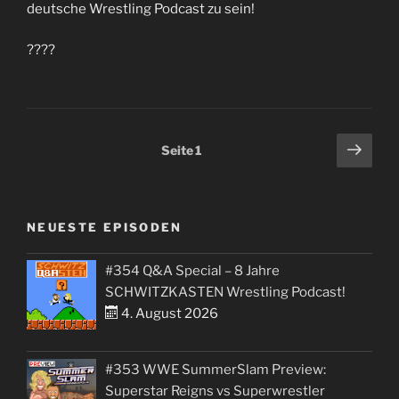
deutsche Wrestling Podcast zu sein!
????
Seitennummerierung
Näch
Seite
1
Seit
der
Beiträge
NEUESTE EPISODEN
#354 Q&A Special – 8 Jahre
SCHWITZKASTEN Wrestling Podcast!
4. August 2026
#353 WWE SummerSlam Preview:
Superstar Reigns vs Superwrestler