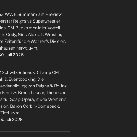
53 WWE SummerSlam Preview:
erstar Reigns vs Superwrestler
lins, CM Punks mentaler Vorteil
en Cody, Nick Aldis als Wrestler,
te Zeiten für die Women's Division,
hausen nervt, uvm.
0. Juli 2026
2 SchwitzSchnack: Champ CM
k & Eventbooking, Die
endenbildung von Reigns & Rollins,
 Femi vs Brock Lesnar, The Vision
s full Soap-Opera, müde Women's
ision, Baron Corbin-Comeback,
-Titel, uvm.
6. Juli 2026