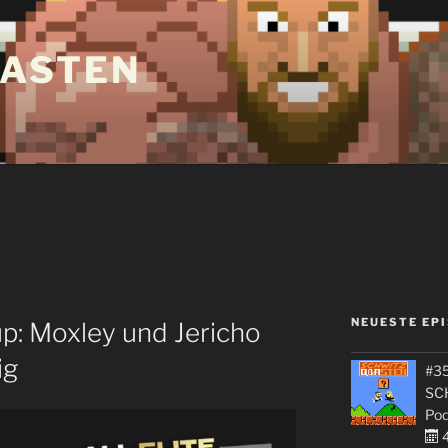
ASTEN
NEUESTE EP
: Moxley und Jericho
ig
#35
SC
Pod
4