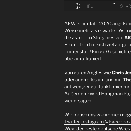
AEW ist im Jahr 2020 angek
Weise mehr als erwartet. Wir o
die aktuellen Storylines von
AE
Promotion hat sich viel aufgela
immer statt! Einige Geschicht
überambitioniert.
Von guten Angles wie
Chris Je
oder auch alles um und mit
The
auf weniger gut funktionierend
Außerdem: Wird Hangman Page
weitersagen!
Wir freuen uns wie immer meg
Twitter
,
Instagram
&
Facebook
Weg, der beste deutsche Wrest