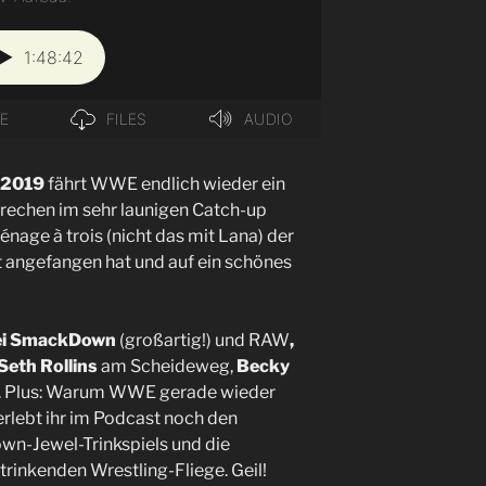
s 2019
fährt WWE endlich wieder ein
sprechen im sehr launigen Catch-up
nage à trois (nicht das mit Lana) der
ut angefangen hat und auf ein schönes
bei SmackDown
(großartig!) und RAW
,
Seth Rollins
am Scheideweg,
Becky
. Plus: Warum WWE gerade wieder
rlebt ihr im Podcast noch den
wn-Jewel-Trinkspiels und die
trinkenden Wrestling-Fliege. Geil!