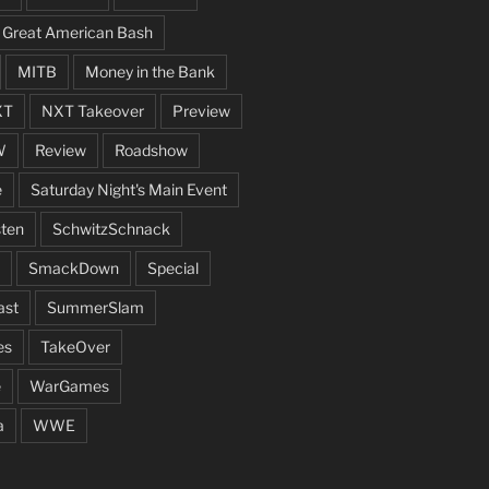
Great American Bash
MITB
Money in the Bank
XT
NXT Takeover
Preview
W
Review
Roadshow
e
Saturday Night's Main Event
ten
SchwitzSchnack
SmackDown
Special
ast
SummerSlam
es
TakeOver
e
WarGames
a
WWE