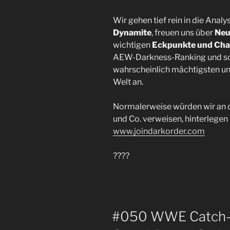
Wir gehen tief rein in die Analy
Dynamite
, freuen uns über
Neu
wichtigen
Eckpunkte und Cha
AEW-Darkness-Ranking und schl
wahrscheinlich mächtigsten un
Welt an.
Normalerweise würden wir an d
und Co. verweisen, hinterlegen 
www.joindarkorder.com
????
#050 WWE Catch-u