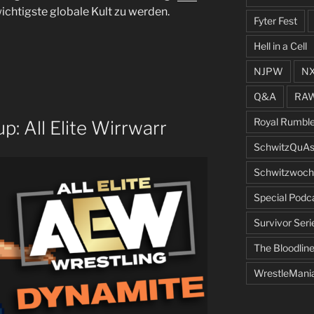
chtigste globale Kult zu werden.
Fyter Fest
Hell in a Cell
NJPW
N
Q&A
RA
Royal Rumbl
 All Elite Wirrwarr
SchwitzQuAs
Schwitzwoch
Special Podc
Survivor Seri
The Bloodlin
WrestleMani