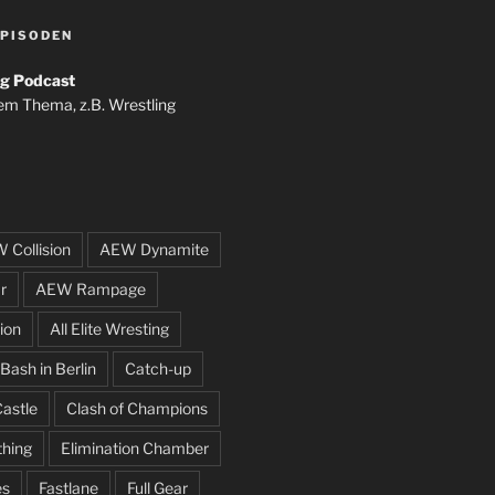
PISODEN
g Podcast
em Thema, z.B. Wrestling
 Collision
AEW Dynamite
r
AEW Rampage
ion
All Elite Wresting
Bash in Berlin
Catch-up
Castle
Clash of Champions
thing
Elimination Chamber
es
Fastlane
Full Gear