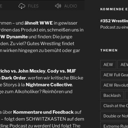
KOMMENDE E
#352
Wrestlin
ommen – und
ähnelt WWE
in gewisser
Podcast zu ein
rdnen das Produkt ein, schmeißen uns in
W Dynamite
und finden: Die junge
den. Zu viel? Gutes Wrestling findet
en wirken hingegen zu bemüht oder gar
THEMEN
AEW
AEW
richo vs. John Moxley
,
Cody vs. MJF
AEW Full Gea
 Dark Order
, werfen wir kritische Blicke
e Storys à la
Nightmare Collective
.
AEW Revolut
 zum Alkoholiker? Reinhören und
Backlash
Clash at the 
a über
Kommentare und Feedback
auf
Double or No
– folgt dem SCHWITZKASTEN auf dem
ling Podcast zu werden! Und folgt
The
Extreme Rul