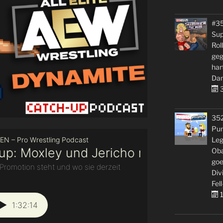
#3
Sup
Rol
geg
har
Dan
3
35
Pun
Leg
Oba
goe
Div
Fell
1