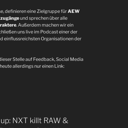
se, definieren eine Zielgruppe für
AEW
zugänge
und sprechen über alle
raktere
. Außerdem machen wir ein
ießen uns live im Podcast einer der
d einflussreichsten Organisationen der
ieser Stelle auf Feedback, Social Media
heute allerdings nur einen Link:
p: NXT killt RAW &