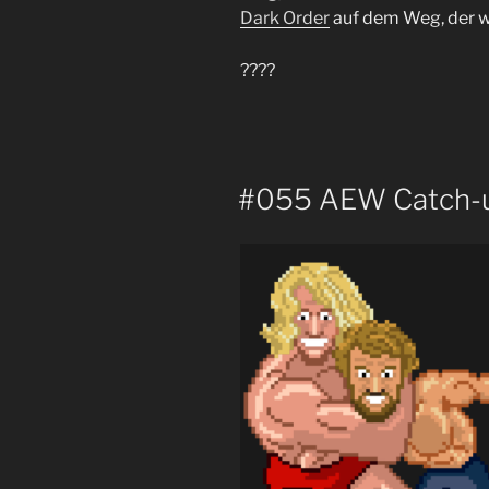
Dark Order
auf dem Weg, der wi
????
#055 AEW Catch-up: