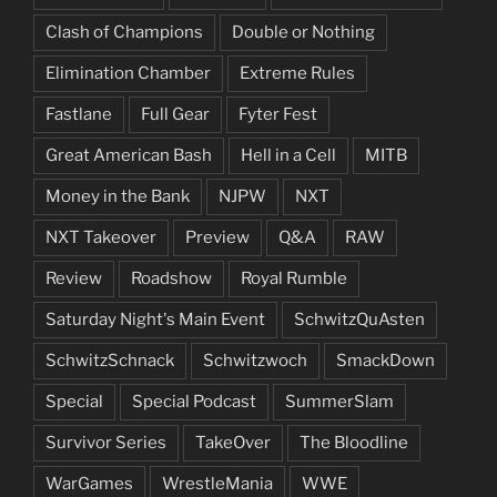
Clash of Champions
Double or Nothing
Elimination Chamber
Extreme Rules
Fastlane
Full Gear
Fyter Fest
Great American Bash
Hell in a Cell
MITB
Money in the Bank
NJPW
NXT
NXT Takeover
Preview
Q&A
RAW
Review
Roadshow
Royal Rumble
Saturday Night's Main Event
SchwitzQuAsten
SchwitzSchnack
Schwitzwoch
SmackDown
Special
Special Podcast
SummerSlam
Survivor Series
TakeOver
The Bloodline
WarGames
WrestleMania
WWE