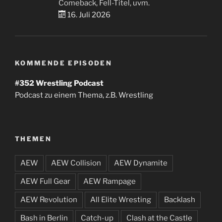
Comeback, Fell-Titel, uvm.
16. Juli 2026
KOMMENDE EPISODEN
#352
Wrestling Podcast
Podcast zu einem Thema, z.B. Wrestling
THEMEN
AEW
AEW Collision
AEW Dynamite
AEW Full Gear
AEW Rampage
AEW Revolution
All Elite Wresting
Backlash
Bash in Berlin
Catch-up
Clash at the Castle