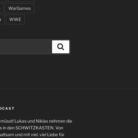
e
WarGames
a
WWE
Suchen
ODCAST
n müsst! Lukas und Niklas nehmen die
ngs in den SCHWITZKASTEN. Von
altsam und mit viel, viel Liebe für