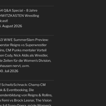
4 Q&A Special – 8 Jahre
HWITZKASTEN Wrestling
cast!
. August 2026
53 WWE SummerSlam Preview:
erstar Reigns vs Superwrestler
lins, CM Punks mentaler Vorteil
en Cody, Nick Aldis als Wrestler,
te Zeiten für die Women's Division,
hausen nervt, uvm.
0. Juli 2026
2 SchwitzSchnack: Champ CM
k & Eventbooking, Die
endenbildung von Reigns & Rollins,
 Femi vs Brock Lesnar, The Vision
s full Soap-Opera, müde Women's