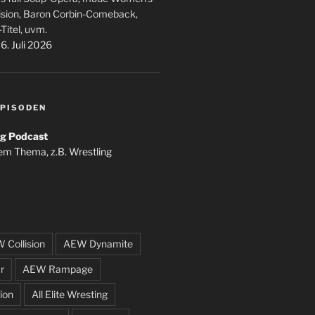
ision, Baron Corbin-Comeback,
-Titel, uvm.
6. Juli 2026
PISODEN
g Podcast
em Thema, z.B. Wrestling
 Collision
AEW Dynamite
r
AEW Rampage
ion
All Elite Wresting