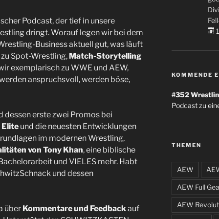
Div
Fell
scher Podcast, der tief in unsere
1
tling dringt. Worauf legen wir bei dem
Wrestling-Business aktuell gut, was läuft
 zu Spot-Wrestling,
Match-Storytelling
 wir exemplarisch zu WWE und AEW,
KOMMENDE E
 werden anspruchsvoll, werden böse,
#352
Wrestlin
Podcast zu ein
 dessen erste zwei Promos bei
Elite
und die neuesten Entwicklungen
Grundlagen im modernen Wrestling,
THEMEN
litäten von Tony Khan
, eine biblische
 Bachelorarbeit und VIELES mehr. Habt
AEW
AEW
chwitzSchnack und dessen
AEW Full Gea
AEW Revolut
a über
Kommentare und Feedback
auf