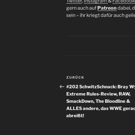
Twitter
,
Instagram
&
Facebook
gern auch auf
Patreon
dabei, 
sein – ihr kriegt dafür auch gei
Beitragsnavigation
Vorheriger
ZURÜCK
Beitrag
#202 SchwitzSchnack: Bray W
Extreme Rules-Review, RAW,
SmackDown, The Bloodline &
ALLES andere, das WWE gerad
abreißt!