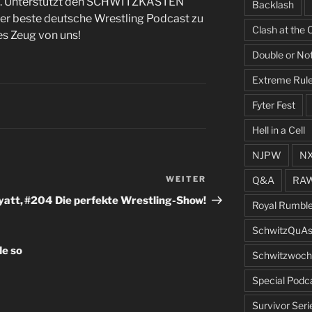
. Unterstützt den SCHWITZKASTEN
Backlash
der beste deutsche Wrestling Podcast zu
Clash at the 
les Zeug von uns!
Double or No
Extreme Rul
Fyter Fest
Hell in a Cell
NJPW
N
Q&A
RA
WEITER
Nächster
Beitrag
yatt,
#204 Die perfekte Wrestling-Show!
Royal Rumbl
SchwitzQuAs
e so
Schwitzwoch
Special Podc
Survivor Seri