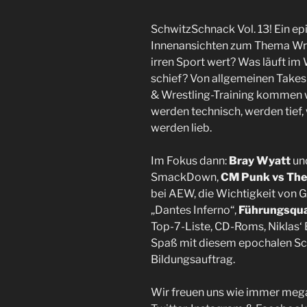
SchwitzSchnack Vol. 13! Ein epi
Innenansichten zum Thema Wres
irren Sport wert? Was läuft im 
schief? Von allgemeinen Takes
& Wrestling-Training kommen
werden technisch, werden tief,
werden lieb.
Im Fokus dann:
Bray Wyatt
und
SmackDown,
CM Punk vs The 
bei AEW, die Wichtigkeit von 
„Dantes Inferno“,
Führungsqua
Top-7-Liste, CD-Roms, Niklas‘
Spaß mit diesem epochalen S
Bildungsauftrag.
Wir freuen uns wie immer meg