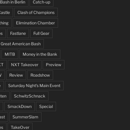
Bash in Berlin
Catch-up
Castle
Clash of Champions
thing
Elimination Chamber
es
Fastlane
Full Gear
Great American Bash
MITB
Money in the Bank
XT
NXT Takeover
Preview
W
Review
Roadshow
e
Saturday Night's Main Event
ten
SchwitzSchnack
SmackDown
Special
ast
SummerSlam
es
TakeOver