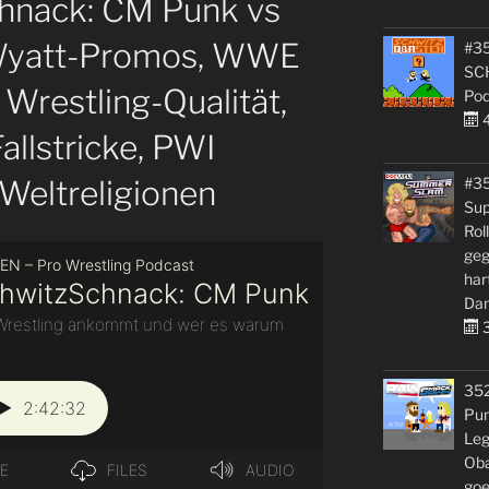
hnack: CM Punk vs
y Wyatt-Promos, WWE
#35
SC
Wrestling-Qualität,
Pod
4
llstricke, PWI
Weltreligionen
#3
Sup
Rol
geg
har
Dan
3
35
Pun
Leg
Oba
goe