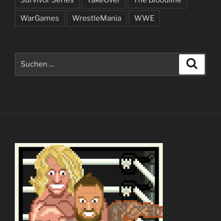
Survivor Series
TakeOver
The Bloodline
WarGames
WrestleMania
WWE
Suchen
Suche
nach: