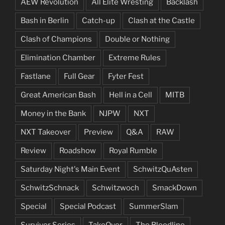
AEW Revolution
All Elite Wresting
Backlash
Bash in Berlin
Catch-up
Clash at the Castle
Clash of Champions
Double or Nothing
Elimination Chamber
Extreme Rules
Fastlane
Full Gear
Fyter Fest
Great American Bash
Hell in a Cell
MITB
Money in the Bank
NJPW
NXT
NXT Takeover
Preview
Q&A
RAW
Review
Roadshow
Royal Rumble
Saturday Night's Main Event
SchwitzQuAsten
SchwitzSchnack
Schwitzwoch
SmackDown
Special
Special Podcast
SummerSlam