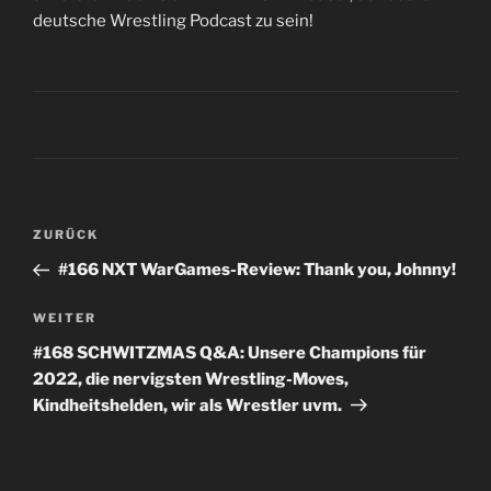
deutsche Wrestling Podcast zu sein!
Beitragsnavigation
Vorheriger
ZURÜCK
Beitrag
#166 NXT WarGames-Review: Thank you, Johnny!
Nächster
WEITER
Beitrag
#168 SCHWITZMAS Q&A: Unsere Champions für
2022, die nervigsten Wrestling-Moves,
Kindheitshelden, wir als Wrestler uvm.