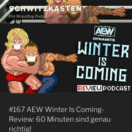
Zum
SCHWITZKASTEN
Inhalt
Pro Wrestling Podcast
springen
#167 AEW Winter Is Coming-
Review: 60 Minuten sind genau
richtig!