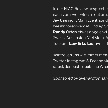
In der HIAC-Review besprechen
nach vorn, weil wir es nicht er
Jey Uso
nicht Main Event, sond
wie ihr hören werdet. Und ey: So
Randy Orton
etwas abgelenkt 
Zweck. Ansonsten: Viel Meta-An
Tuckero,
Law & Lukas
, uvm. –
Wir freuen uns wie immer meg
Twitter
,
Instagram
&
Facebook
dabei, der beste deutsche Wres
Sponsored by Sven Motorman