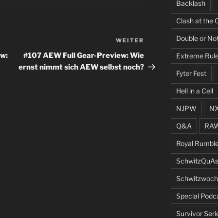
Backlash
Clash at the 
Double or No
WEITER
Nächster
Beitrag
ew:
#107 AEW Full Gear-Preview: Wie
Extreme Rul
ernst nimmt sich AEW selbst noch?
Fyter Fest
Hell in a Cell
NJPW
N
Q&A
RA
Royal Rumbl
SchwitzQuAs
Schwitzwoch
Special Podc
Survivor Seri