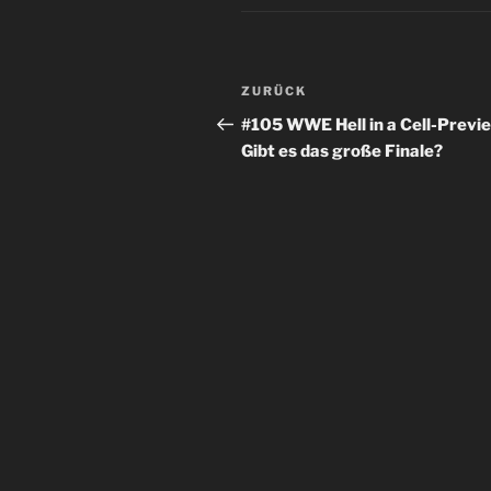
Beitragsnavigation
Vorheriger
ZURÜCK
Beitrag
#105 WWE Hell in a Cell-Previ
Gibt es das große Finale?