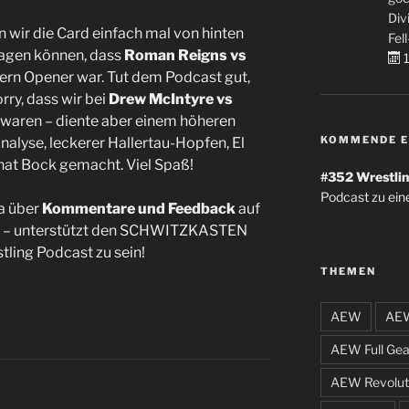
Div
 wir die Card einfach mal von hinten
Fell
tragen können, dass
Roman Reigns vs
1
ern Opener war. Tut dem Podcast gut,
rry, dass wir bei
Drew McIntyre vs
waren – diente aber einem höheren
KOMMENDE E
alyse, leckerer Hallertau-Hopfen, El
 hat Bock gemacht. Viel Spaß!
#352
Wrestlin
Podcast zu ein
a über
Kommentare und Feedback
auf
– unterstützt den SCHWITZKASTEN
tling Podcast zu sein!
THEMEN
AEW
AEW
AEW Full Gea
AEW Revolut