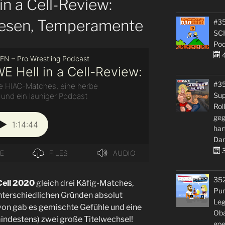
n a Cell-Review:
hesen, Temperamente
#35
SC
Pod
4
#3
Sup
Rol
geg
har
Dan
3
35
 Cell 2020
gleich drei Käfig-Matches,
Pun
nterschiedlichen Gründen absolut
Leg
on gab es gemischte Gefühle und eine
Oba
indestens) zwei große Titelwechsel!
goe