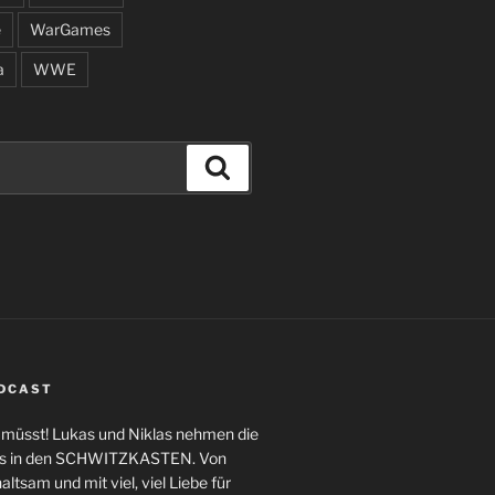
e
WarGames
a
WWE
Suchen
ODCAST
n müsst! Lukas und Niklas nehmen die
ngs in den SCHWITZKASTEN. Von
altsam und mit viel, viel Liebe für