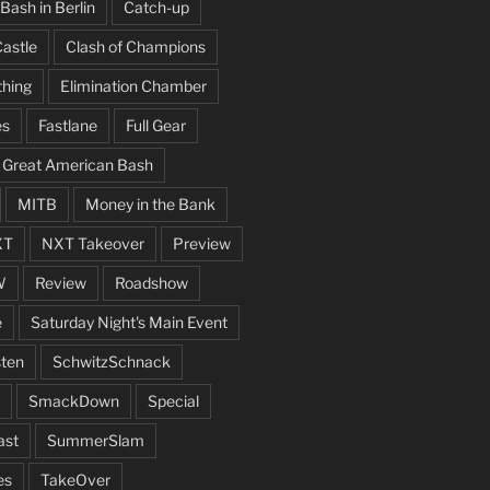
Bash in Berlin
Catch-up
Castle
Clash of Champions
thing
Elimination Chamber
es
Fastlane
Full Gear
Great American Bash
MITB
Money in the Bank
XT
NXT Takeover
Preview
W
Review
Roadshow
e
Saturday Night's Main Event
ten
SchwitzSchnack
SmackDown
Special
ast
SummerSlam
es
TakeOver