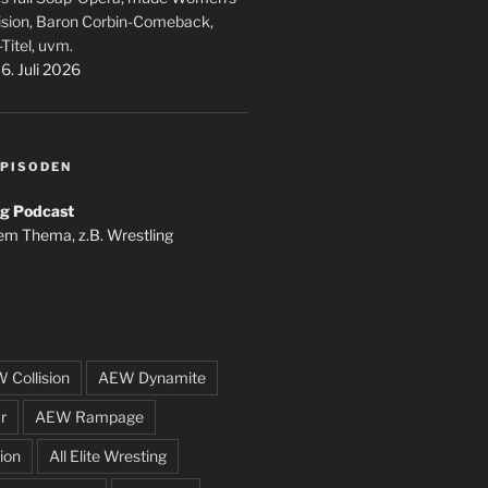
ision, Baron Corbin-Comeback,
-Titel, uvm.
6. Juli 2026
PISODEN
g Podcast
em Thema, z.B. Wrestling
 Collision
AEW Dynamite
r
AEW Rampage
ion
All Elite Wresting