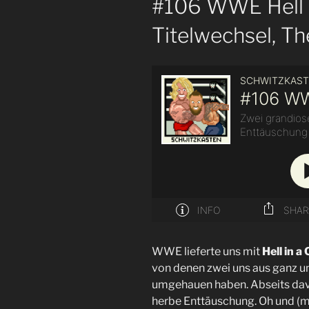
#106 WWE Hell i
Titelwechsel, T
WWE lieferte uns mit
Hell in a
von denen zwei uns aus ganz u
umgehauen haben. Abseits dav
herbe Enttäuschung. Oh und (m