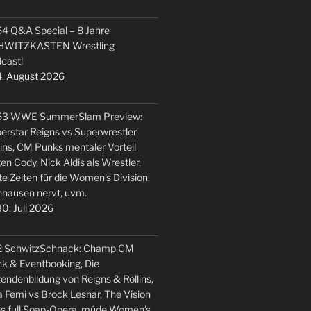
4 Q&A Special – 8 Jahre
HWITZKASTEN Wrestling
cast!
. August 2026
53 WWE SummerSlam Preview:
erstar Reigns vs Superwrestler
lins, CM Punks mentaler Vorteil
en Cody, Nick Aldis als Wrestler,
te Zeiten für die Women's Division,
hausen nervt, uvm.
0. Juli 2026
2 SchwitzSchnack: Champ CM
k & Eventbooking, Die
endenbildung von Reigns & Rollins,
 Femi vs Brock Lesnar, The Vision
s full Soap-Opera, müde Women's