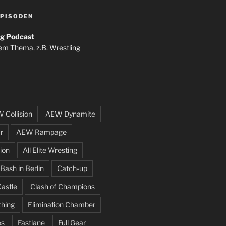
PISODEN
g Podcast
em Thema, z.B. Wrestling
 Collision
AEW Dynamite
r
AEW Rampage
ion
All Elite Wresting
Bash in Berlin
Catch-up
Castle
Clash of Champions
thing
Elimination Chamber
es
Fastlane
Full Gear