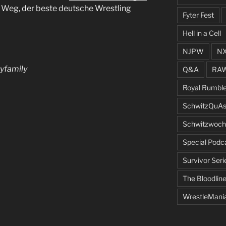
m Weg, der beste deutsche Wrestling
Fyter Fest
Hell in a Cell
NJPW
N
yfamily
Q&A
RA
Royal Rumbl
SchwitzQuAs
Schwitzwoch
Special Podc
Survivor Seri
The Bloodlin
WrestleMani