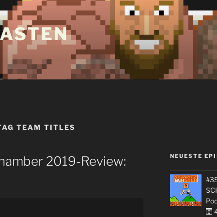
ASTEN
AG TEAM TITLES
NEUESTE EP
Chamber 2019-Review:
#35
SC
Pod
4