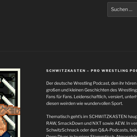
Suchen
nach:
SCHWITZKASTEN – PRO WRESTLING P
Der deutsche Wrestling Podcast, den ihr höre
großen und kleinen Geschichten des Wrestli
Fans für Fans. Leidenschaftlich, versiert, unterh
diesen weirden wie wundervollen Sport.
Thematisch geht’s im SCHWITZKASTEN haupt
RAW, SmackDown und NXT sowie AEW. In ver
SchwitzSchnack oder den Q&A-Podcasts, bekom
Deep Dives in launiger Stammtisch-Atmosphäre 