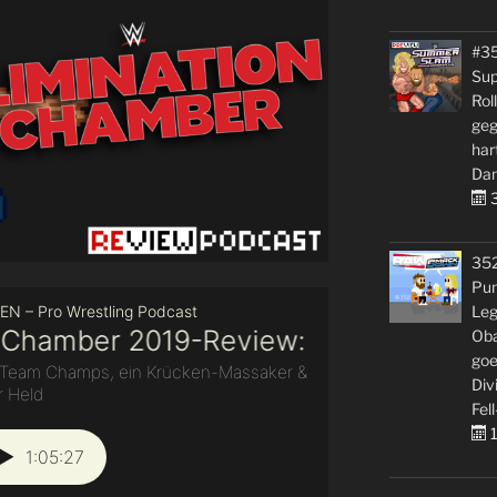
#3
Sup
Rol
geg
har
Dan
3
35
Pun
Leg
Oba
goe
Div
Fell
1