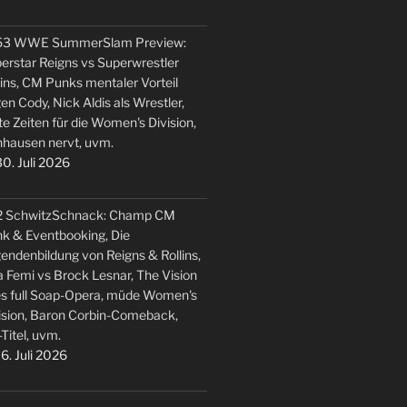
53 WWE SummerSlam Preview:
erstar Reigns vs Superwrestler
lins, CM Punks mentaler Vorteil
en Cody, Nick Aldis als Wrestler,
te Zeiten für die Women's Division,
hausen nervt, uvm.
0. Juli 2026
2 SchwitzSchnack: Champ CM
k & Eventbooking, Die
endenbildung von Reigns & Rollins,
 Femi vs Brock Lesnar, The Vision
s full Soap-Opera, müde Women's
ision, Baron Corbin-Comeback,
-Titel, uvm.
6. Juli 2026