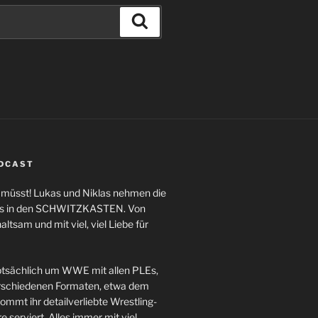
Suchen
ODCAST
n müsst! Lukas und Niklas nehmen die
ngs in den SCHWITZKASTEN. Von
altsam und mit viel, viel Liebe für
sächlich um WWE mit allen PLEs,
schiedenen Formaten, etwa dem
mt ihr detailverliebte Wrestling-
serviert. Alles immer mit viel