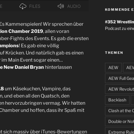
KOMMENDE E
#352
Wrestlin
s Kammerspielen! Wir sprechen über
Podcast zu ein
tion Chamber 2019
, allen voran
ber-Fights des Events. Es gab die ersten
ampions
! Es gab eine völlig
uf Krücken. Und natürlich gab es einen
THEMEN
er im Main Event sogar einen…
e New Daniel Bryan
hinterlassen
AEW
AEW
AEW Full Gea
18
um Käsekuchen, Vampire, das
AEW Revolut
, und eben all den Quatsch, den
Backlash
ren hervorzubringen vermag. Wir hatten
 Chamber und hoffen, dass ihr Spaß mit
Clash at the 
Double or No
 sich massiv über
iTunes-Bewertungen
Extreme Rul