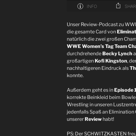
Unser Review-Podcast zu WWE
die gesamte Card von
Elimina
natürlich die zwei großen Cham
WWE Women’s Tag Team Ch
durchdrehende
Becky Lynch
a
großartigen
Kofi Kingston
, d
nachhaltigeren Eindruck als
Th
konnte.
Außerdem geht es in
Episode 
korrekte Beinkleid beim Bowlen
Wrestling in unseren Lustzent
jedenfalls Spaß an Elimination
unserer
Review
habt!
PS: Der SCHWITZKASTEN freut