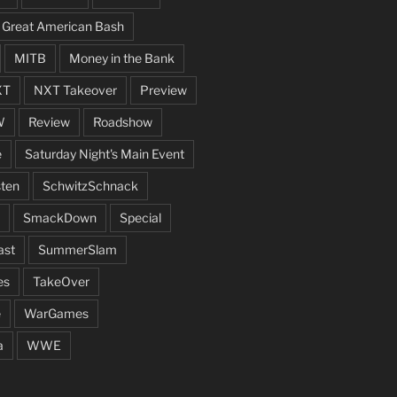
Great American Bash
MITB
Money in the Bank
XT
NXT Takeover
Preview
W
Review
Roadshow
e
Saturday Night's Main Event
ten
SchwitzSchnack
SmackDown
Special
ast
SummerSlam
es
TakeOver
e
WarGames
a
WWE