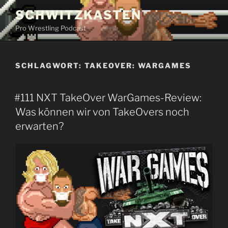
Zum
SCHWITZKASTEN
Inhalt
Pro Wrestling Podcast
springen
SCHLAGWORT:
TAKEOVER: WARGAMES
#111 NXT TakeOver WarGames-Review:
Was können wir von TakeOvers noch
erwarten?