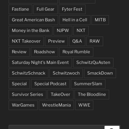
Fastlane
Full Gear
Fyter Fest
Great American Bash
Hell in a Cell
MITB
Money in the Bank
NJPW
NXT
NXT Takeover
Preview
Q&A
RAW
Review
Roadshow
Royal Rumble
Saturday Night's Main Event
SchwitzQuAsten
SchwitzSchnack
Schwitzwoch
SmackDown
Special
Special Podcast
SummerSlam
Survivor Series
TakeOver
The Bloodline
WarGames
WrestleMania
WWE
Suchen