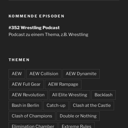
KOMMENDE EPISODEN
#352
Wrestling Podcast
Podcast zu einem Thema, z.B. Wrestling
THEMEN
AEW
AEW Collision
AEW Dynamite
AEW Full Gear
AEW Rampage
AEW Revolution
All Elite Wresting
Backlash
Bash in Berlin
Catch-up
Clash at the Castle
Clash of Champions
Double or Nothing
Elimination Chamber
Extreme Rules