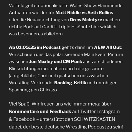
Vorfeld geil emotionalisierte Wales-Show. Flammende
Aufbauten wie der für
Matt Riddle vs Seth Rollins
oder die Neuausrichtung von
Drew McIntyre
machen
richtig Bock auf Cardiff. Triple H könnte hier wirklich
was besonderes abliefern.
Ab 01:05:35 im Podcast
geht’s dann um
AEW All Out
:
Wir schauen uns das polarisierende Main Event Picture
zwischen
Jon Moxley und CM Punk
aus verschiedenen
Blickrichtungen an, mähen durch die gesamte
(aufgeblähte) Card und quatschen uns zwischen
Wrestling-Vorfreude,
Booking-Kritik
und unruhiger
Spannung gen Chicago.
Viel Spaß! Wir freuen uns wie immer mega über
Kommentare und Feedback
auf
Twitter
,
Instagram
&
Facebook
– unterstützt den SCHWITZKASTEN
dabei, der beste deutsche Wrestling Podcast zu sein!