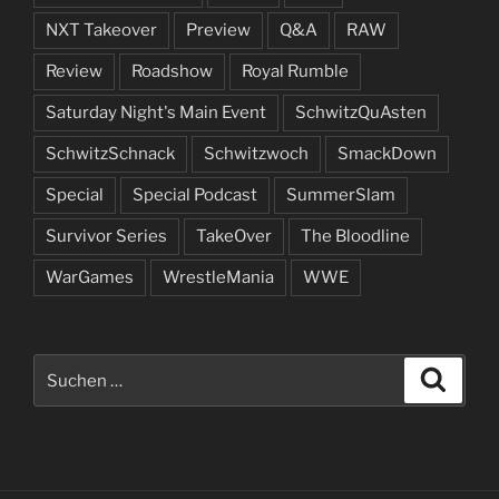
NXT Takeover
Preview
Q&A
RAW
Review
Roadshow
Royal Rumble
Saturday Night's Main Event
SchwitzQuAsten
SchwitzSchnack
Schwitzwoch
SmackDown
Special
Special Podcast
SummerSlam
Survivor Series
TakeOver
The Bloodline
WarGames
WrestleMania
WWE
Suchen
Suche
nach: