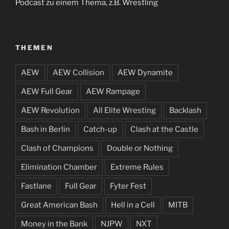
Podcast zu einem Thema, z.B. Wrestling
THEMEN
AEW
AEW Collision
AEW Dynamite
AEW Full Gear
AEW Rampage
AEW Revolution
All Elite Wresting
Backlash
Bash in Berlin
Catch-up
Clash at the Castle
Clash of Champions
Double or Nothing
Elimination Chamber
Extreme Rules
Fastlane
Full Gear
Fyter Fest
Great American Bash
Hell in a Cell
MITB
Money in the Bank
NJPW
NXT