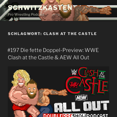
Zum
SCHWITZKASTEN
Inhalt
Pro Wrestling Podcast
springen
SCHLAGWORT:
CLASH AT THE CASTLE
#197 Die fette Doppel-Preview: WWE
Clash at the Castle & AEW All Out