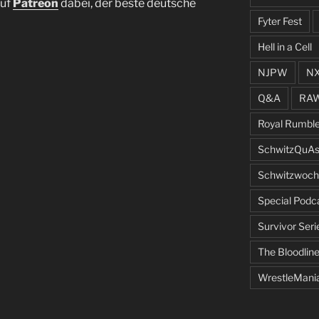
uf
Patreon
dabei, der beste deutsche
Fyter Fest
Hell in a Cell
NJPW
N
Q&A
RA
Royal Rumbl
SchwitzQuAs
Schwitzwoch
Special Podc
Survivor Seri
The Bloodlin
WrestleMani