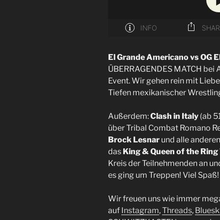
El Grande Americano vs OG E
ÜBERRAGENDES MATCH bei 
Event. Wir gehen rein mit Lieb
Tiefen mexikanischer Wrestlin
Außerdem:
Clash in Italy
(ab 5
über Tribal Combat Romano Re
Brock Lesnar
und alle andere
das
King & Queen of the Rin
Kreis der Teilnehmenden an u
es ging um Treppen! Viel Spaß!
Wir freuen uns wie immer meg
auf
Instagram
,
Threads
,
Bluesk