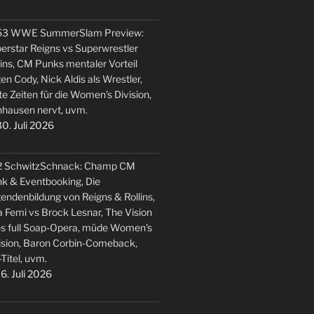
53 WWE SummerSlam Preview:
erstar Reigns vs Superwrestler
lins, CM Punks mentaler Vorteil
en Cody, Nick Aldis als Wrestler,
te Zeiten für die Women's Division,
hausen nervt, uvm.
0. Juli 2026
2 SchwitzSchnack: Champ CM
k & Eventbooking, Die
endenbildung von Reigns & Rollins,
 Femi vs Brock Lesnar, The Vision
s full Soap-Opera, müde Women's
ision, Baron Corbin-Comeback,
-Titel, uvm.
6. Juli 2026