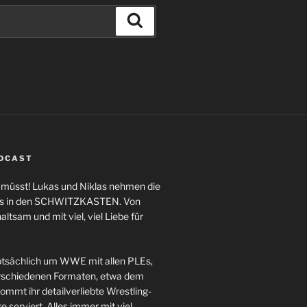
Suchen
ODCAST
n müsst! Lukas und Niklas nehmen die
ngs in den SCHWITZKASTEN. Von
altsam und mit viel, viel Liebe für
sächlich um WWE mit allen PLEs,
schiedenen Formaten, etwa dem
mt ihr detailverliebte Wrestling-
serviert. Alles immer mit viel