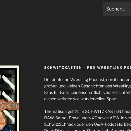
Suchen
nach:
SCHWITZKASTEN – PRO WRESTLING P
Der deutsche Wrestling Podcast, den ihr höre
großen und kleinen Geschichten des Wrestli
Fans für Fans. Leidenschaftlich, versiert, unterh
diesen weirden wie wundervollen Sport.
Thematisch geht’s im SCHWITZKASTEN haupt
RAW, SmackDown und NXT sowie AEW. In ver
SchwitzSchnack oder den Q&A-Podcasts, bekom
Deep Dives in launiger Stammtisch-Atmosphäre 