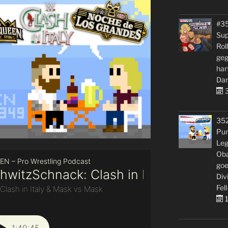
#3
Sup
Rol
geg
har
Dan
3
35
Pun
Leg
Oba
goe
Div
Fell
1