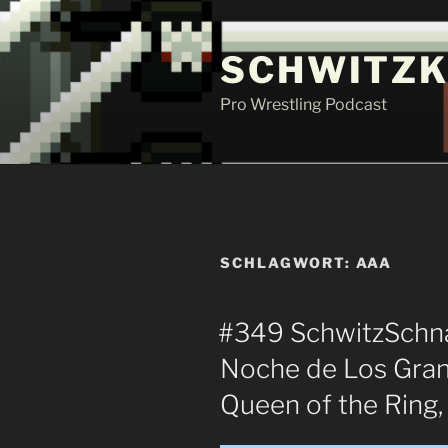
Zum
Inhalt
SCHWITZK
springen
Pro Wrestling Podcast
SCHLAGWORT:
AAA
#349 SchwitzSchnac
Noche de Los Gran
Queen of the Ring,