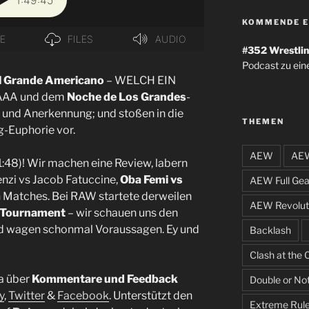
KOMMENDE E
#352
Wrestlin
Podcast zu ein
l Grande Americano
– WELCH EIN
AAA und dem
Noche de Los Grandes
-
e und Anerkennung; und stoßen in die
THEMEN
g-Euphorie vor.
AEW
AEW
1:48)! Wir machen eine Review, labern
nzi vs Jacob Fatuccine,
Oba Femi vs
AEW Full Gea
n Matches. Bei RAW startete derweilen
AEW Revolut
g Tournament
– wir schauen uns den
nd wagen schonmal Voraussagen. Ey und
Backlash
Clash at the 
a über
Kommentare und Feedback
Double or No
y
,
Twitter
&
Facebook
. Unterstützt den
Extreme Rul