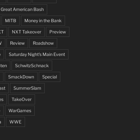
Great American Bash
MITB
Money in the Bank
XT
NXT Takeover
Preview
W
Review
Roadshow
e
Saturday Night's Main Event
ten
SchwitzSchnack
SmackDown
Special
ast
SummerSlam
es
TakeOver
e
WarGames
a
WWE