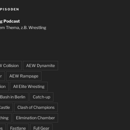
PISODEN
g Podcast
em Thema, z.B. Wrestling
 Collision
AEW Dynamite
r
AEW Rampage
ion
All Elite Wresting
Bash in Berlin
Catch-up
Castle
Clash of Champions
thing
Elimination Chamber
es
Fastlane
Full Gear