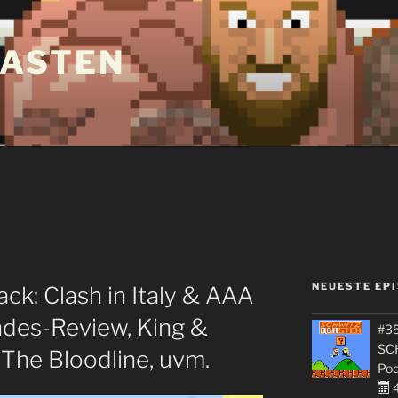
ASTEN
NEUESTE EP
k: Clash in Italy & AAA
des-Review, King &
#35
SC
 The Bloodline, uvm.
Pod
4