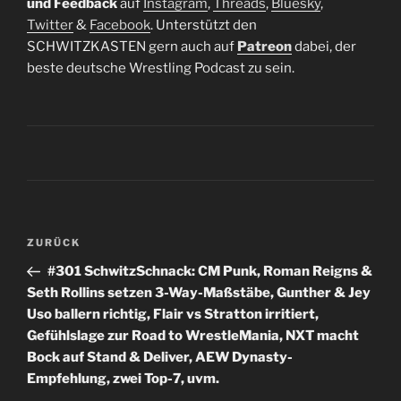
und Feedback
auf
Instagram
,
Threads
,
Bluesky
,
Twitter
&
Facebook
. Unterstützt den
SCHWITZKASTEN gern auch auf
Patreon
dabei, der
beste deutsche Wrestling Podcast zu sein.
Beitragsnavigation
Vorheriger
ZURÜCK
Beitrag
#301 SchwitzSchnack: CM Punk, Roman Reigns &
Seth Rollins setzen 3-Way-Maßstäbe, Gunther & Jey
Uso ballern richtig, Flair vs Stratton irritiert,
Gefühlslage zur Road to WrestleMania, NXT macht
Bock auf Stand & Deliver, AEW Dynasty-
Empfehlung, zwei Top-7, uvm.