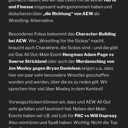
gemacht haben, wie wir das Event mit all seiner
Härte
und Finesse
insgesamt wahrgenommen haben und
diskutieren über
„die Richtung“ von AEW
als
Wrestling-Alternative.
Besonderen Fokus bekommt das
Character-Building
bei AEW
. Wer „Wrestling for the Sickos“ macht,
braucht auch Charaktere, die Sickos sind – und die gibt
es! Das All Out-Main Event
Hangman Adam Page vs
Swerve Strickland
oder auch der
Mordanschlag von
Jon Moxley gegen Bryan Danielson
zeigen u.a., dass
hier ein paar sehr besondere Wrestler geschaffen
wurden und werden, über die es zu reden gilt. Wir
sprechen hier viel über Moxley in dem Kontext!
Vorwegschicken können wir, dass und AEW All Out
sehr gefallen und fasziniert hat. Neben den Main
Events haben wir z.B. viel Lob für
PAC vs Will Ospreay
.
Also reinhören und Spaß haben. Wichtig: Nicht die Top