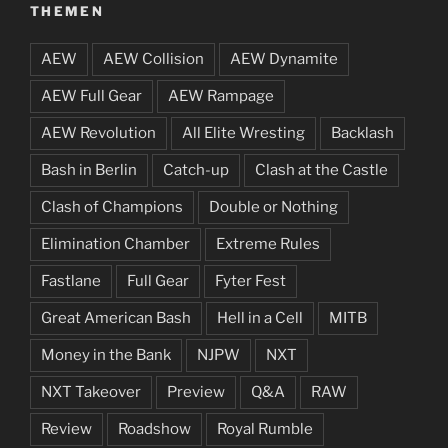
THEMEN
AEW
AEW Collision
AEW Dynamite
AEW Full Gear
AEW Rampage
AEW Revolution
All Elite Wresting
Backlash
Bash in Berlin
Catch-up
Clash at the Castle
Clash of Champions
Double or Nothing
Elimination Chamber
Extreme Rules
Fastlane
Full Gear
Fyter Fest
Great American Bash
Hell in a Cell
MITB
Money in the Bank
NJPW
NXT
NXT Takeover
Preview
Q&A
RAW
Review
Roadshow
Royal Rumble