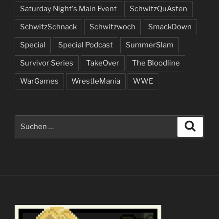
Saturday Night's Main Event
SchwitzQuAsten
SchwitzSchnack
Schwitzwoch
SmackDown
Special
Special Podcast
SummerSlam
Survivor Series
TakeOver
The Bloodline
WarGames
WrestleMania
WWE
Suchen
Suche
nach: