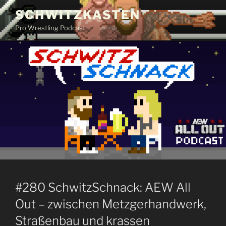
Zum
SCHWITZKASTEN
Inhalt
Pro Wrestling Podcast
springen
#280 SchwitzSchnack: AEW All
Out – zwischen Metzgerhandwerk,
Straßenbau und krassen